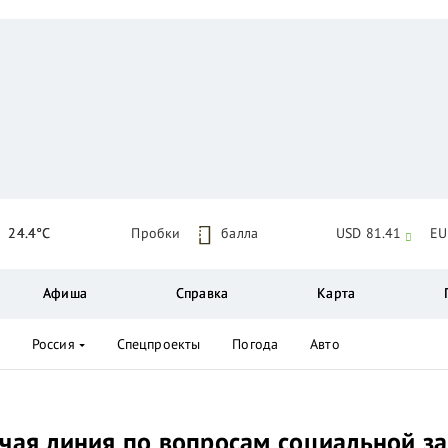
24.4°C
Пробки
5
балла
USD 81.41
EU
Афиша
Справка
Карта
Россия
Спецпроекты
Погода
Авто
ячая линия по вопросам социальной з