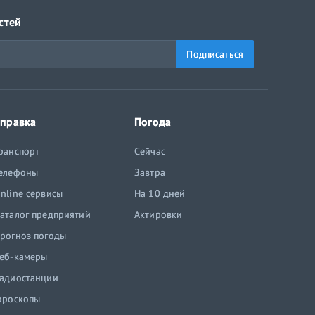
стей
Подписаться
правка
Погода
ранспорт
Сейчас
елефоны
Завтра
nline сервисы
На 10 дней
аталог предприятий
Актировки
рогноз погоды
еб-камеры
адиостанции
ороскопы