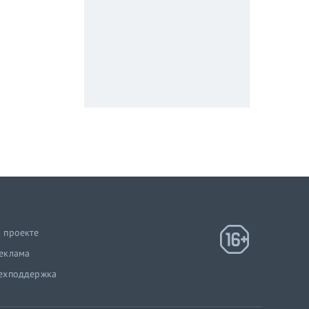
 проекте
еклама
ехподдержка