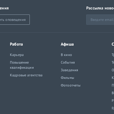
ения
Рассылка ново
ить оповещения
Работа
Афиша
С
Карьера
В кино
Т
Повышение
События
Т
квалификации
Заведения
O
Кадровые агентства
Фильмы
К
Фотоотчеты
П
В
Р
Г