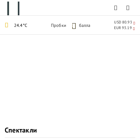
USD 80.93
24.4°C
Пробки
5
балла
EUR 93.19
Спектакли