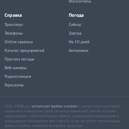
Фотоотчеты
Справка
Погода
Транспорт
Сейчас
Телефоны
Завтра
Online сервисы
На 10 дней
Каталог предприятий
Актировки
Прогноз погоды
Веб-камеры
Радиостанции
Гороскопы
ООО «НВ86.ру»
использует файлы «cookie»
, с целью персонализации
сервисов и повышения удобства пользования веб-сайтом. «Cookie»
представляют собой небольшие файлы, содержащие информацию о
предыдущих посещениях веб-сайта. Если вы не хотите использовать
файлы «cookie», измените настройки браузера.