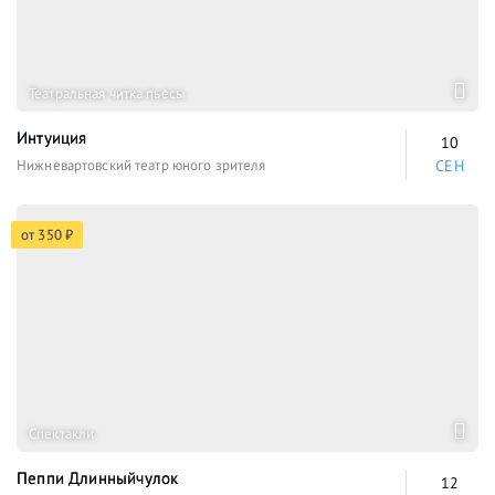
Театральная читка пьесы
Интуиция
10
Нижневартовский театр юного зрителя
СЕН
от 350 ₽
Спектакли
Пеппи Длинныйчулок
12