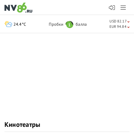
USD 82.17
24.4°C
Пробки
балла
1
EUR 94.84
Кинотеатры