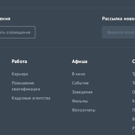
ения
Рассылка ново
ить оповещения
Работа
Афиша
С
Карьера
В кино
Т
Повышение
События
Т
квалификации
Заведения
O
Кадровые агентства
Фильмы
К
Фотоотчеты
П
В
Р