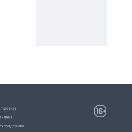
 проекте
еклама
ехподдержка