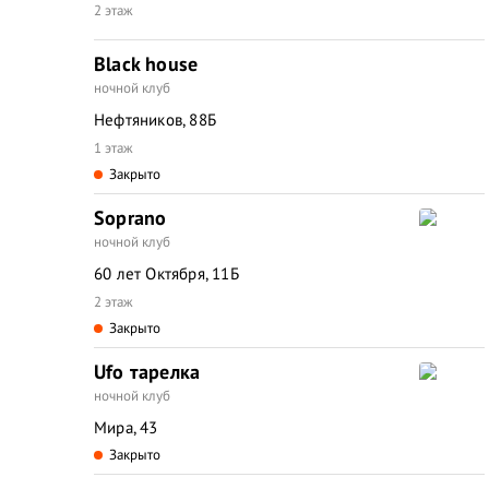
2 этаж
Black house
ночной клуб
Нефтяников, 88Б
1 этаж
Закрыто
Soprano
ночной клуб
60 лет Октября, 11Б
2 этаж
Закрыто
Ufo тарелка
ночной клуб
Мира, 43
Закрыто