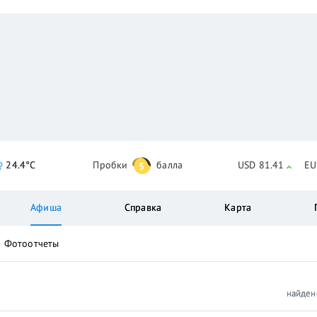
24.4°C
Пробки
балла
USD 81.41
EU
5
Афиша
Справка
Карта
Фотоотчеты
найде