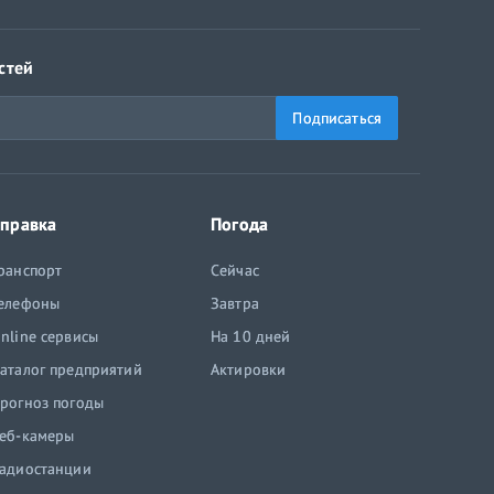
стей
Подписаться
правка
Погода
ранспорт
Сейчас
елефоны
Завтра
nline сервисы
На 10 дней
аталог предприятий
Актировки
рогноз погоды
еб-камеры
адиостанции