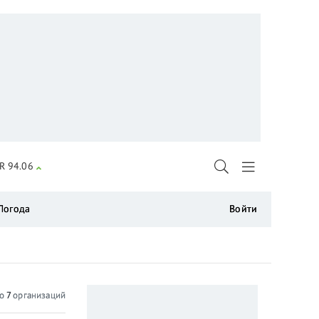
R 94.06
Погода
Войти
но
7
организаций