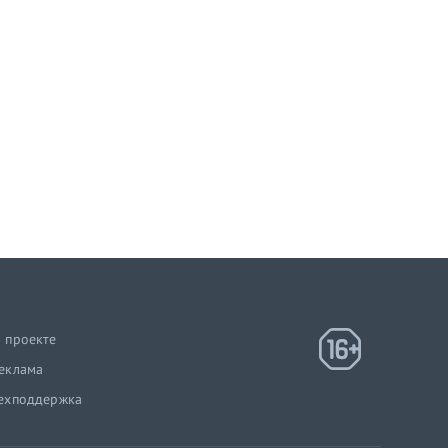
 проекте
еклама
ехподдержка