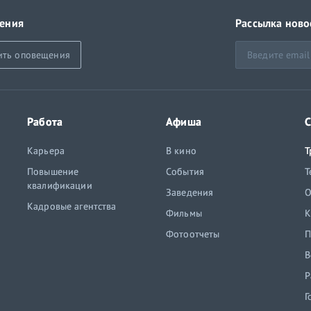
ения
Рассылка ново
ить оповещения
Работа
Афиша
С
Карьера
В кино
Т
Повышение
События
Т
квалификации
Заведения
O
Кадровые агентства
Фильмы
К
Фотоотчеты
П
В
Р
Г