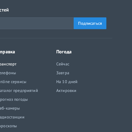
стей
Подписаться
правка
Погода
ранспорт
Сейчас
елефоны
Завтра
nline сервисы
На 10 дней
аталог предприятий
Актировки
рогноз погоды
еб-камеры
адиостанции
ороскопы