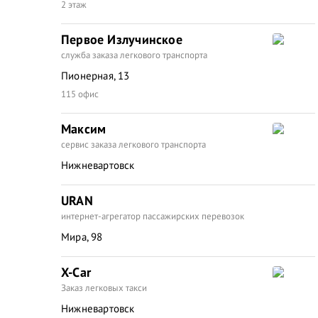
2 этаж
Первое Излучинское
служба заказа легкового транспорта
Пионерная, 13
115 офис
Максим
сервис заказа легкового транспорта
Нижневартовск
URAN
интернет-агрегатор пассажирских перевозок
Мира, 98
X-Car
Заказ легковых такси
Нижневартовск