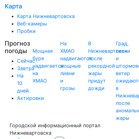
Карта
Карта Нижневартовска
Веб-камеры
Пробки
Прогноз
На
В
Град,
погоды
Мощная
ХМАО
Нижневартовск
ливни
буря
надвигаются
после
и
Сейчас
надвигается
мощные
рекордной
штормов
Завтра
на
ливни
жары
ветер
На
ХМАО
и
придут
ожидают
10
грозы
дожди
в
дней
Нижнева
Актировки
после
аномаль
жары
Городской информационный портал
Нижневартовска