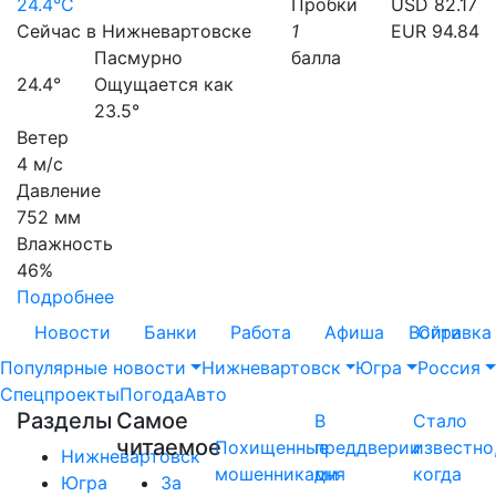
24.4°C
Пробки
USD 82.17
Сейчас в Нижневартовске
1
EUR 94.84
Пасмурно
балла
24.4°
Ощущается как
23.5°
Ветер
4 м/с
Давление
752 мм
Влажность
46%
Подробнее
Новости
Банки
Работа
Афиша
Войти
Справка
Популярные новости
Нижневартовск
Югра
Россия
Спецпроекты
Погода
Авто
Разделы
Самое
В
Стало
читаемое
Похищенные
преддверии
известно
Нижневартовск
мошенниками
дня
когда
Югра
За