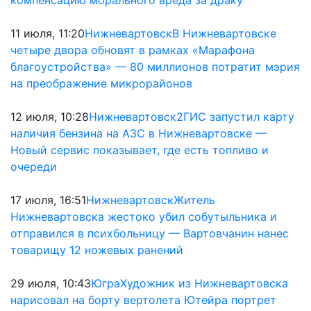
компенсацию морального вреда за драку
11 июля, 11:20
Нижневартовск
В Нижневартовске
четыре двора обновят в рамках «Марафона
благоустройства» — 80 миллионов потратит мэрия
на преображение микрорайонов
12 июля, 10:28
Нижневартовск
2ГИС запустил карту
наличия бензина на АЗС в Нижневартовске —
Новый сервис показывает, где есть топливо и
очереди
17 июля, 16:51
Нижневартовск
Житель
Нижневартовска жестоко убил собутыльника и
отправился в психбольницу — Вартовчанин нанес
товарищу 12 ножевых ранений
29 июля, 10:43
Югра
Художник из Нижневартовска
нарисовал на борту вертолета Ютейра портрет