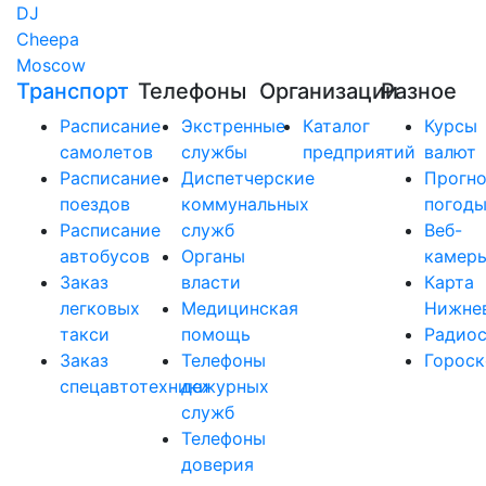
DJ
Cheepa
Moscow
Транспорт
Телефоны
Организации
Разное
Расписание
Экстренные
Каталог
Курсы
самолетов
службы
предприятий
валют
Расписание
Диспетчерские
Прогно
поездов
коммунальных
погод
Расписание
служб
Веб-
автобусов
Органы
камер
Заказ
власти
Карта
легковых
Медицинская
Нижне
такси
помощь
Радио
Заказ
Телефоны
Горос
спецавтотехники
дежурных
служб
Телефоны
доверия