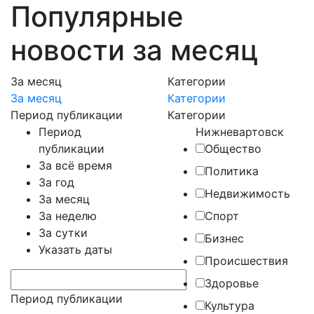
Популярные
новости за месяц
За месяц
Категории
За месяц
Категории
Период публикации
Категории
Период
Нижневартовск
публикации
Общество
За всё время
Политика
За год
Недвижимость
За месяц
За неделю
Спорт
За сутки
Бизнес
Указать даты
Происшествия
Здоровье
Период публикации
Культура