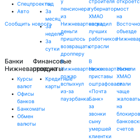
у
строителя
откроетс
Спецпроекты
год
пенсионера
губернатор
мост
Авто
За
из
ХМАО
на
месяц
Сообщить новость
Нижневартовска
наградил
Восточн
За
деньги
лучших
объезде
неделю
пришлось
работников
Нижнева
За
возвращать
отрасли
сутки
дропперу
Банки
Финансовые
В
В
Нижневартовска
продукты
Нижневартовске
Нижневартовске
Жители
пожар
приставы
ХМАО
Курсы
Кредитные
вспыхнул
оштрафовали
стали
валют
карты
из-за
«Почта
чаще
Офисы
пауэрбанка
Банк»
жаловат
банков
за
на
Банкоматы
звонки
блокиро
Обмен
сыну
банковск
валюты
умершей
счетов
клиентки