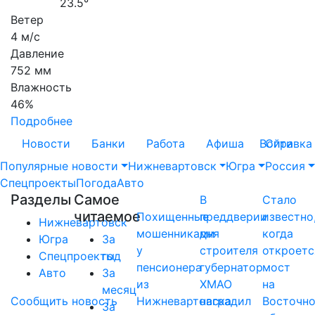
23.5°
Ветер
4 м/с
Давление
752 мм
Влажность
46%
Подробнее
Новости
Банки
Работа
Афиша
Войти
Справка
Популярные новости
Нижневартовск
Югра
Россия
Спецпроекты
Погода
Авто
Разделы
Самое
В
Стало
читаемое
Похищенные
преддверии
известно
Нижневартовск
мошенниками
дня
когда
Югра
За
у
строителя
откроетс
Спецпроекты
год
пенсионера
губернатор
мост
Авто
За
из
ХМАО
на
месяц
Сообщить новость
Нижневартовска
наградил
Восточн
За