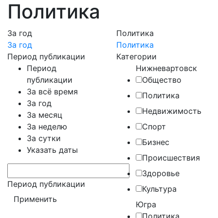
Политика
За год
Политика
За год
Политика
Период публикации
Категории
Период
Нижневартовск
публикации
Общество
За всё время
Политика
За год
Недвижимость
За месяц
За неделю
Спорт
За сутки
Бизнес
Указать даты
Происшествия
Здоровье
Период публикации
Культура
Югра
Политика