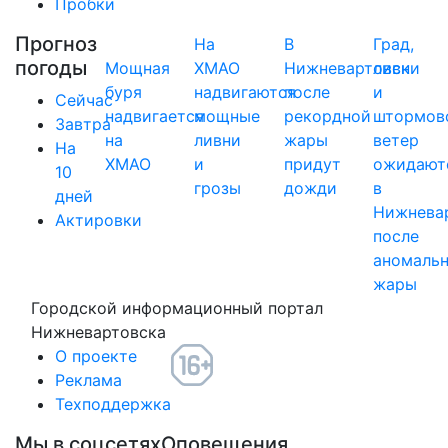
Пробки
Прогноз
На
В
Град,
погоды
Мощная
ХМАО
Нижневартовск
ливни
буря
надвигаются
после
и
Сейчас
надвигается
мощные
рекордной
штормов
Завтра
на
ливни
жары
ветер
На
ХМАО
и
придут
ожидают
10
грозы
дожди
в
дней
Нижнева
Актировки
после
аномаль
жары
Городской информационный портал
Нижневартовска
О проекте
Реклама
Техподдержка
Мы в соцсетях
Оповещения