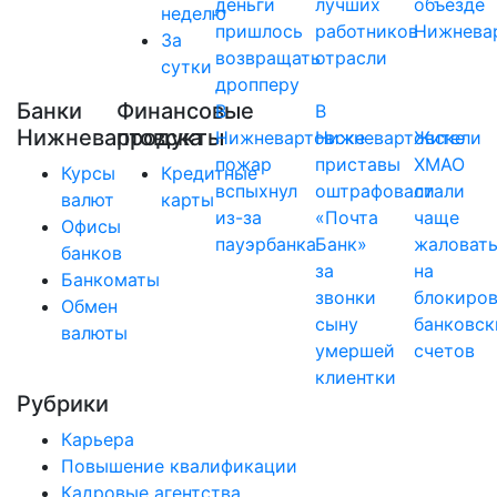
деньги
лучших
объезде
неделю
пришлось
работников
Нижнева
За
возвращать
отрасли
сутки
дропперу
Банки
Финансовые
В
В
Нижневартовска
продукты
Нижневартовске
Нижневартовске
Жители
пожар
приставы
ХМАО
Курсы
Кредитные
вспыхнул
оштрафовали
стали
валют
карты
из-за
«Почта
чаще
Офисы
пауэрбанка
Банк»
жаловат
банков
за
на
Банкоматы
звонки
блокиро
Обмен
сыну
банковск
валюты
умершей
счетов
клиентки
Рубрики
Карьера
Повышение квалификации
Кадровые агентства