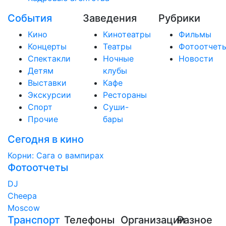
События
Заведения
Рубрики
Кино
Кинотеатры
Фильмы
Концерты
Театры
Фотоотчет
Спектакли
Ночные
Новости
Детям
клубы
Выставки
Кафе
Экскурсии
Рестораны
Спорт
Суши-
Прочие
бары
Сегодня в кино
Корни: Сага о вампирах
Фотоотчеты
DJ
Cheepa
Moscow
Транспорт
Телефоны
Организации
Разное