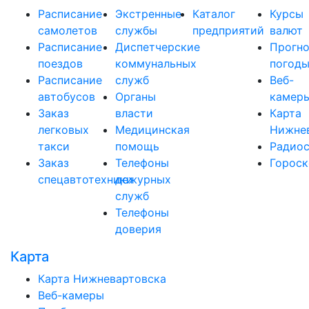
Расписание
Экстренные
Каталог
Курсы
самолетов
службы
предприятий
валют
Расписание
Диспетчерские
Прогно
поездов
коммунальных
погод
Расписание
служб
Веб-
автобусов
Органы
камер
Заказ
власти
Карта
легковых
Медицинская
Нижне
такси
помощь
Радио
Заказ
Телефоны
Горос
спецавтотехники
дежурных
служб
Телефоны
доверия
Карта
Карта Нижневартовска
Веб-камеры