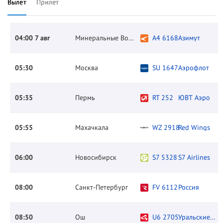
Вылет
Прилет
04:00 7 авг
Минеральные Воды
A4 6168
Азимут
05:30
Москва
SU 1647
Аэрофлот
05:35
Пермь
RT 252
ЮВТ Аэро
05:55
Махачкала
WZ 2918
Red Wings
06:00
Новосибирск
S7 5328
S7 Airlines
08:00
Санкт-Петербург
FV 6112
Россия
08:50
Ош
U6 2705
Уральские авиалинии