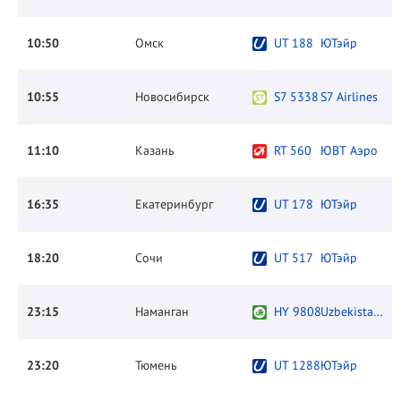
10:50
Омск
UT 188
ЮТэйр
10:55
Новосибирск
S7 5338
S7 Airlines
11:10
Казань
RT 560
ЮВТ Аэро
16:35
Екатеринбург
UT 178
ЮТэйр
18:20
Сочи
UT 517
ЮТэйр
23:15
Наманган
HY 9808
Uzbekistan Airways
23:20
Тюмень
UT 1288
ЮТэйр