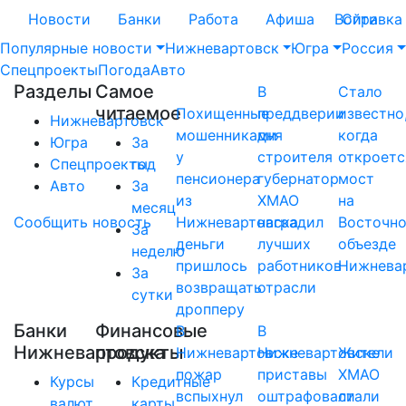
Новости
Банки
Работа
Афиша
Войти
Справка
Популярные новости
Нижневартовск
Югра
Россия
Спецпроекты
Погода
Авто
Разделы
Самое
В
Стало
читаемое
Похищенные
преддверии
известно
Нижневартовск
мошенниками
дня
когда
Югра
За
у
строителя
откроетс
Спецпроекты
год
пенсионера
губернатор
мост
Авто
За
из
ХМАО
на
месяц
Сообщить новость
Нижневартовска
наградил
Восточн
За
деньги
лучших
объезде
неделю
пришлось
работников
Нижнева
За
возвращать
отрасли
сутки
дропперу
Банки
Финансовые
В
В
Нижневартовска
продукты
Нижневартовске
Нижневартовске
Жители
пожар
приставы
ХМАО
Курсы
Кредитные
вспыхнул
оштрафовали
стали
валют
карты