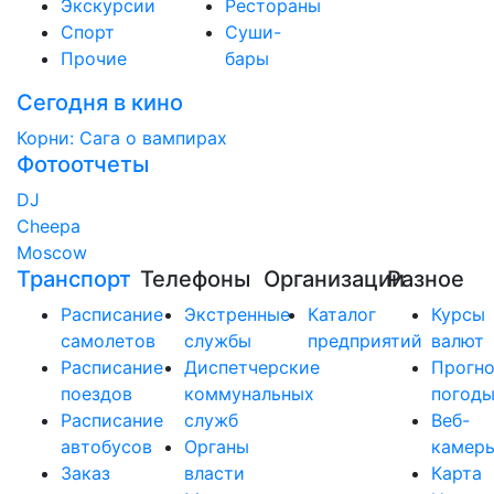
Экскурсии
Рестораны
Спорт
Суши-
Прочие
бары
Сегодня в кино
Корни: Сага о вампирах
Фотоотчеты
DJ
Cheepa
Moscow
Транспорт
Телефоны
Организации
Разное
Расписание
Экстренные
Каталог
Курсы
самолетов
службы
предприятий
валют
Расписание
Диспетчерские
Прогно
поездов
коммунальных
погод
Расписание
служб
Веб-
автобусов
Органы
камер
Заказ
власти
Карта