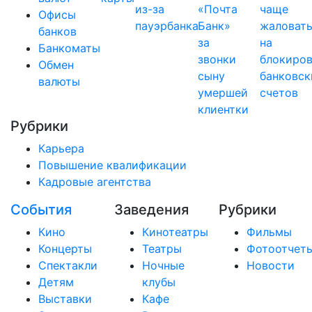
из-за
«Почта
чаще
Офисы
пауэрбанка
Банк»
жаловат
банков
за
на
Банкоматы
звонки
блокиро
Обмен
сыну
банковск
валюты
умершей
счетов
клиентки
Рубрики
Карьера
Повышение квалификации
Кадровые агентства
События
Заведения
Рубрики
Кино
Кинотеатры
Фильмы
Концерты
Театры
Фотоотчет
Спектакли
Ночные
Новости
Детям
клубы
Выставки
Кафе