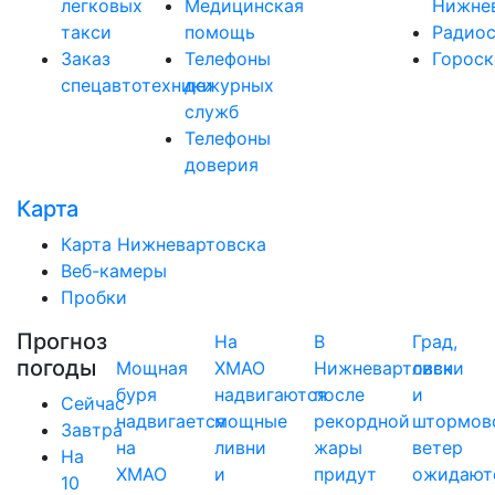
легковых
Медицинская
Нижне
такси
помощь
Радио
Заказ
Телефоны
Горос
спецавтотехники
дежурных
служб
Телефоны
доверия
Карта
Карта Нижневартовска
Веб-камеры
Пробки
Прогноз
На
В
Град,
погоды
Мощная
ХМАО
Нижневартовск
ливни
буря
надвигаются
после
и
Сейчас
надвигается
мощные
рекордной
штормов
Завтра
на
ливни
жары
ветер
На
ХМАО
и
придут
ожидают
10