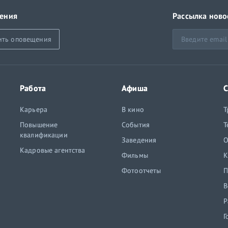
ения
Рассылка ново
ить оповещения
Работа
Афиша
С
Карьера
В кино
Т
Повышение
События
Т
квалификации
Заведения
O
Кадровые агентства
Фильмы
К
Фотоотчеты
П
В
Р
Г