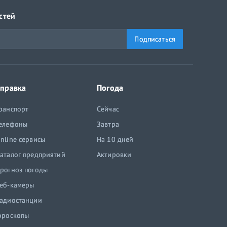
стей
Подписаться
правка
Погода
ранспорт
Сейчас
елефоны
Завтра
nline сервисы
На 10 дней
аталог предприятий
Актировки
рогноз погоды
еб-камеры
адиостанции
ороскопы