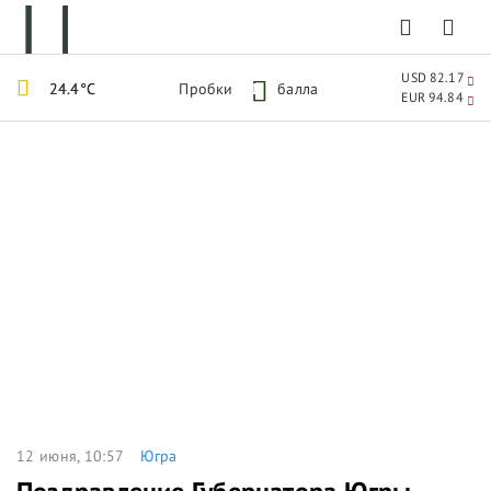
USD 82.17
24.4°C
Пробки
1
балла
EUR 94.84
12 июня, 10:57
Югра