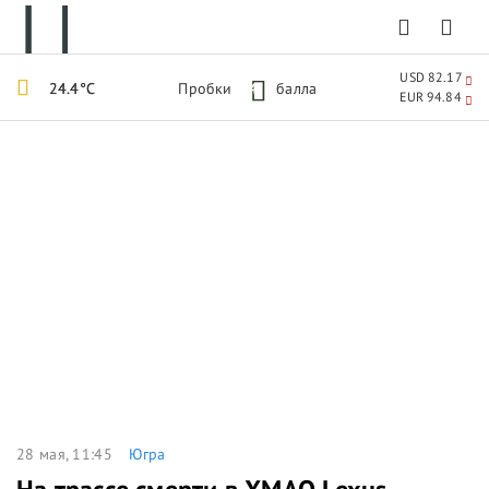
USD 82.17
24.4°C
Пробки
4
балла
EUR 94.84
28 мая, 11:45
Югра