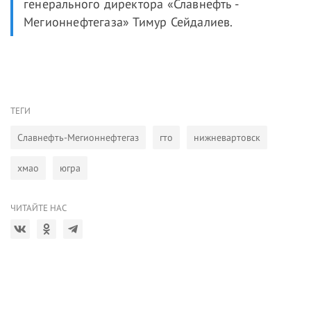
генерального директора «Славнефть -
Мегионнефтегаза» Тимур Сейдалиев.
ТЕГИ
Славнефть-Мегионнефтегаз
гто
нижневартовск
хмао
югра
ЧИТАЙТЕ НАС