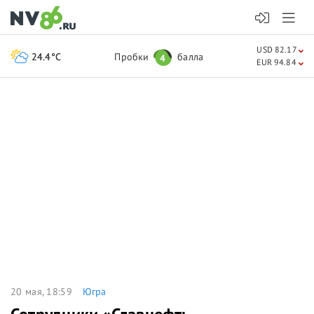
USD 82.17
24.4°C
Пробки
балла
4
EUR 94.84
20 мая, 18:59
Югра