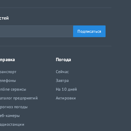
стей
Подписаться
правка
Погода
ранспорт
Сейчас
елефоны
Завтра
nline сервисы
На 10 дней
аталог предприятий
Актировки
рогноз погоды
еб-камеры
адиостанции