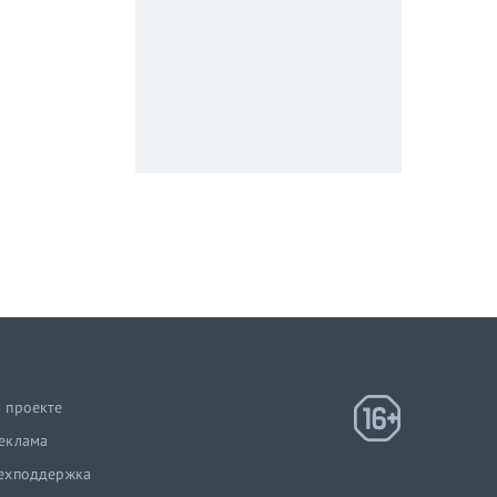
 проекте
еклама
ехподдержка