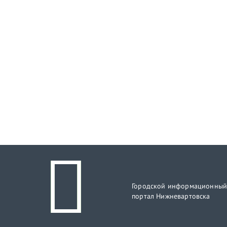
Городской информационны
портал Нижневартовска