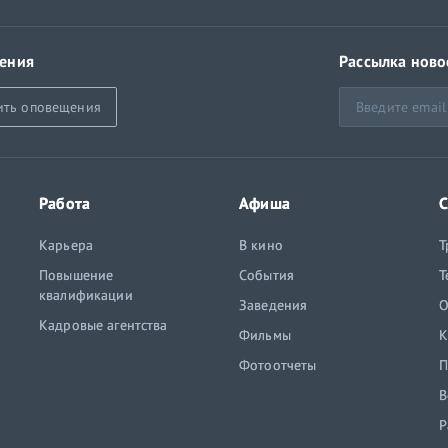
ения
Рассылка ново
ить оповещения
Работа
Афиша
С
Карьера
В кино
Т
Повышение
События
Т
квалификации
Заведения
O
Кадровые агентства
Фильмы
К
Фотоотчеты
П
В
Р