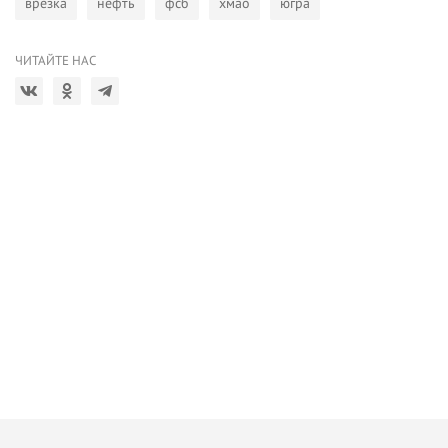
врезка
нефть
фсб
хмао
югра
ЧИТАЙТЕ НАС