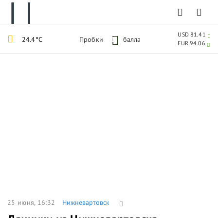
USD 81.41
24.4°C
Пробки
1
балла
EUR 94.06
25 июня, 16:32
Нижневартовск