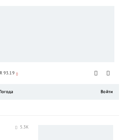
R 93.19
Погода
Войти
5.3K