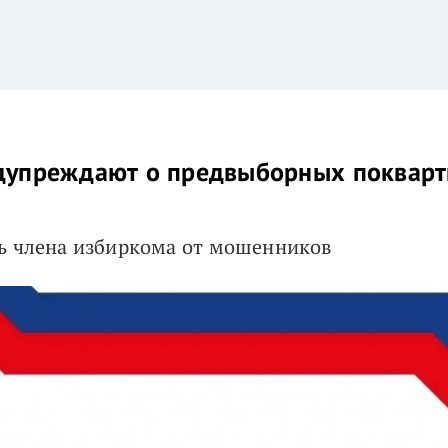
дупреждают о предвыборных поквар
ть члена избиркома от мошенников