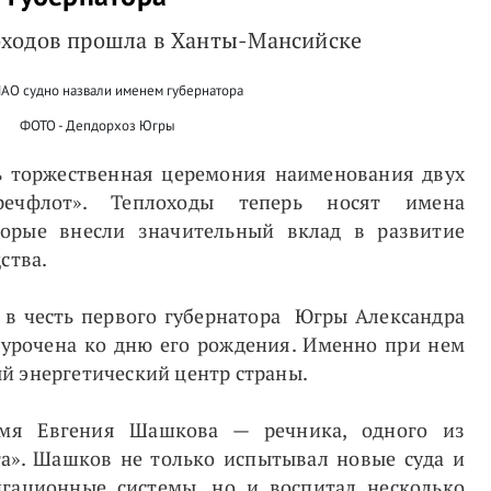
оходов прошла в Ханты-Мансийске
ФОТО - Депдорхоз Югры
ь торжественная церемония наименования двух
речфлот». Теплоходы теперь носят имена
торые внесли значительный вклад в развитие
ства.
 в честь первого губернатора Югры Александра
урочена ко дню его рождения. Именно при нем
й энергетический центр страны.
имя Евгения Шашкова — речника, одного из
та». Шашков не только испытывал новые суда и
гационные системы, но и воспитал несколько