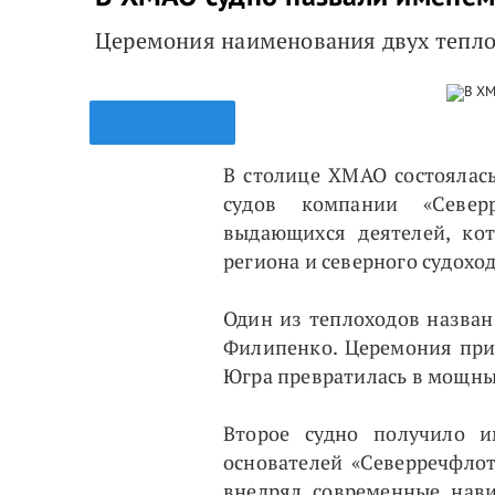
Церемония наименования двух тепл
В столице ХМАО состоялас
судов компании «Север
выдающихся деятелей, ко
региона и северного судоход
Один из теплоходов назван
Филипенко. Церемония при
Югра превратилась в мощны
Второе судно получило 
основателей «Северречфло
внедрял современные нави