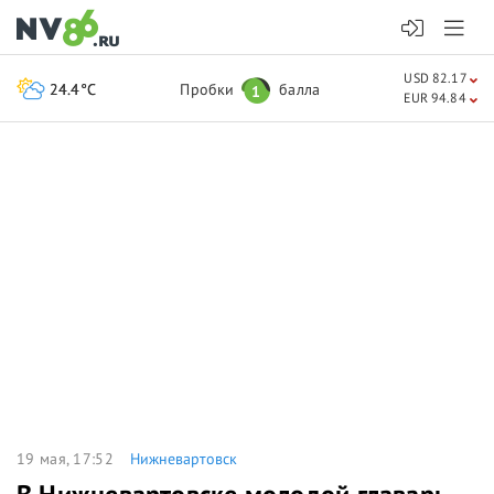
USD 82.17
24.4°C
Пробки
балла
1
EUR 94.84
19 мая, 17:52
Нижневартовск