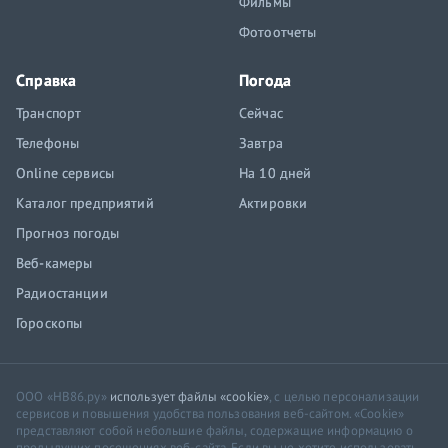
Фильмы
Фотоотчеты
Справка
Погода
Транспорт
Сейчас
Телефоны
Завтра
Online сервисы
На 10 дней
Каталог предприятий
Актировки
Прогноз погоды
Веб-камеры
Радиостанции
Гороскопы
ООО «НВ86.ру»
использует файлы «cookie»
, с целью персонализации
сервисов и повышения удобства пользования веб-сайтом. «Cookie»
представляют собой небольшие файлы, содержащие информацию о
предыдущих посещениях веб-сайта. Если вы не хотите использовать