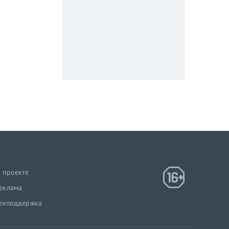
 проекте
еклама
ехподдержка