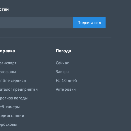
стей
Подписаться
правка
Погода
ранспорт
Сейчас
елефоны
Завтра
nline сервисы
На 10 дней
аталог предприятий
Актировки
рогноз погоды
еб-камеры
адиостанции
ороскопы