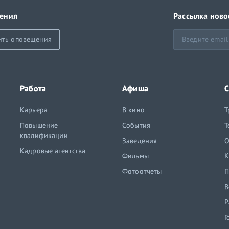
ения
Рассылка ново
ить оповещения
Работа
Афиша
С
Карьера
В кино
Т
Повышение
События
Т
квалификации
Заведения
O
Кадровые агентства
Фильмы
К
Фотоотчеты
П
В
Р
Г