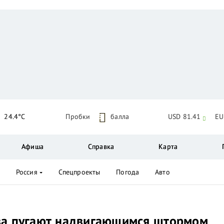
24.4°C
Пробки
5
балла
USD 81.41
EU
Афиша
Справка
Карта
Россия
Спецпроекты
Погода
Авто
ва пугают надвигающимся штормом