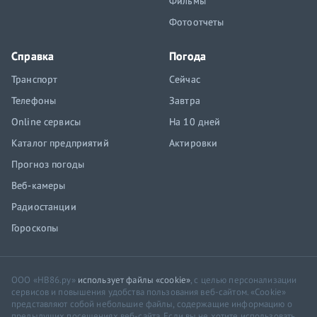
Фильмы
Фотоотчеты
Справка
Погода
Транспорт
Сейчас
Телефоны
Завтра
Online сервисы
На 10 дней
Каталог предприятий
Актировки
Прогноз погоды
Веб-камеры
Радиостанции
Гороскопы
ООО «НВ86.ру»
использует файлы «cookie»
, с целью персонализации
сервисов и повышения удобства пользования веб-сайтом. «Cookie»
представляют собой небольшие файлы, содержащие информацию о
предыдущих посещениях веб-сайта. Если вы не хотите использовать