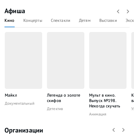
Афиша
Кино
Концерты
Спектакли
Детям
Выставки
Экс
Майкл
Легенда о золоте
Мульт в кино.
К
скифов
Выпуск №198.
в
Документальный
Некогда скучать
Детектив
У
Анимация
Организации