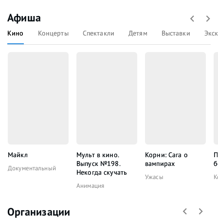
Афиша
Кино
Концерты
Спектакли
Детям
Выставки
Экс
Майкл
Мульт в кино.
Корни: Сага о
П
Выпуск №198.
вампирах
б
Документальный
Некогда скучать
Ужасы
К
Анимация
Организации