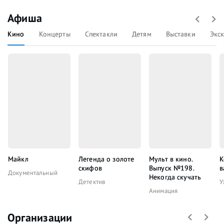
Афиша
Кино
Концерты
Спектакли
Детям
Выставки
Экс
Майкл
Легенда о золоте
Мульт в кино.
К
скифов
Выпуск №198.
в
Документальный
Некогда скучать
Детектив
У
Анимация
Организации