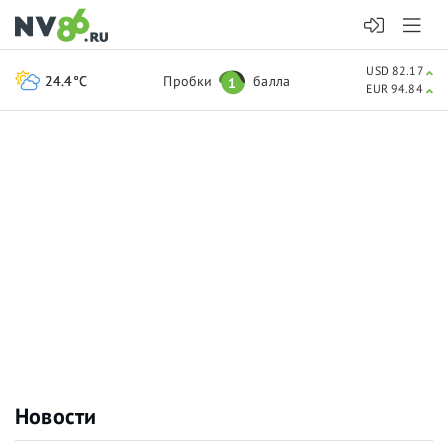
USD 82.17
24.4°C
Пробки
балла
1
EUR 94.84
Новости