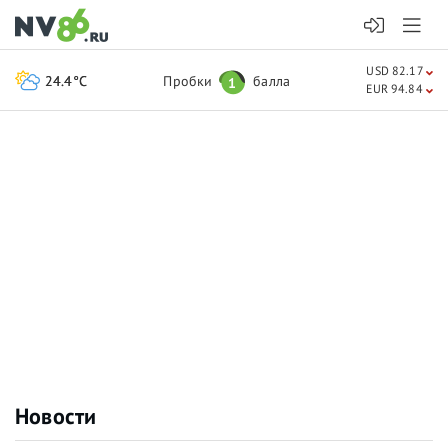
USD 82.17
24.4°C
Пробки
балла
1
EUR 94.84
Новости