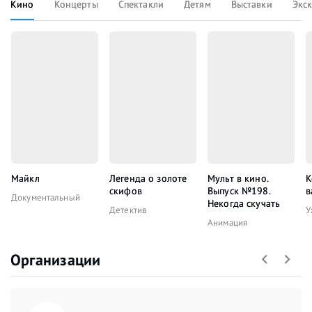
Кино
Концерты
Спектакли
Детям
Выставки
Экс
Майкл
Легенда о золоте
Мульт в кино.
К
скифов
Выпуск №198.
в
Документальный
Некогда скучать
Детектив
У
Анимация
Организации