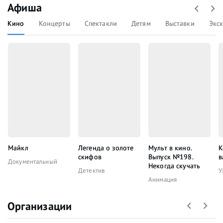
Афиша
Кино
Концерты
Спектакли
Детям
Выставки
Экс
Майкл
Легенда о золоте
Мульт в кино.
К
скифов
Выпуск №198.
в
Документальный
Некогда скучать
Детектив
У
Анимация
Организации