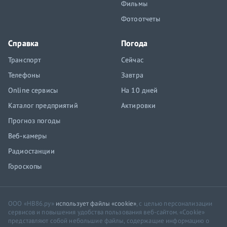
Фильмы
Фотоотчеты
Справка
Погода
Транспорт
Сейчас
Телефоны
Завтра
Online сервисы
На 10 дней
Каталог предприятий
Актировки
Прогноз погоды
Веб-камеры
Радиостанции
Гороскопы
ООО «НВ86.ру»
использует файлы «cookie»
, с целью персонализации
сервисов и повышения удобства пользования веб-сайтом. «Cookie»
представляют собой небольшие файлы, содержащие информацию о