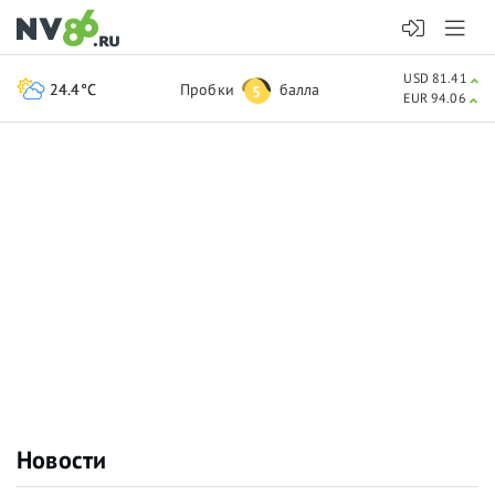
USD 81.41
24.4°C
Пробки
балла
5
EUR 94.06
Новости