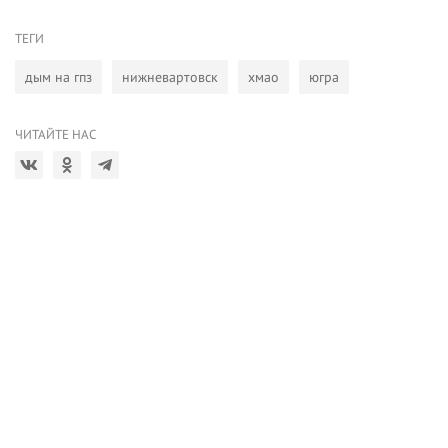
ТЕГИ
дым на гпз
нижневартовск
хмао
югра
ЧИТАЙТЕ НАС