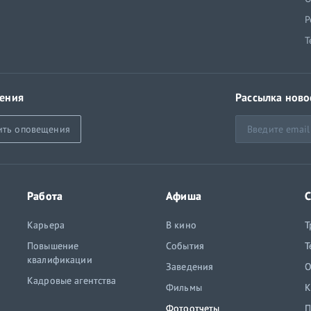
Р
Т
ения
Рассылка ново
ить оповещения
Работа
Афиша
С
Карьера
В кино
Т
Повышение
События
Т
квалификации
Заведения
O
Кадровые агентства
Фильмы
К
Фотоотчеты
П