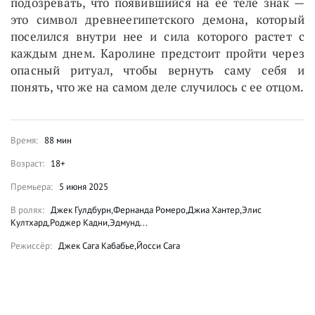
подозревать, что появившийся на ее теле знак —
это символ древнеегипетского демона, который
поселился внутри нее и сила которого растет с
каждым днем. Каролине предстоит пройти через
опасный ритуал, чтобы вернуть саму себя и
понять, что же на самом деле случилось с ее отцом.
Время:
88 мин
Возраст:
18+
Премьера:
5 июня 2025
В ролях:
Джек Гулдбурн,Фернанда Ромеро,Джиа Хантер,Элис
Култхард,Роджер Кадни,Эдмунд...
Режиссёр:
Джек Сага Кабабье,Йосси Сага