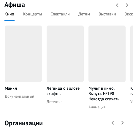
Афиша
Кино
Концерты
Спектакли
Детям
Выставки
Экс
Майкл
Легенда о золоте
Мульт в кино.
К
скифов
Выпуск №198.
в
Документальный
Некогда скучать
Детектив
У
Анимация
Организации