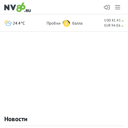
USD 81.41
24.4°C
Пробки
балла
5
EUR 94.06
Новости