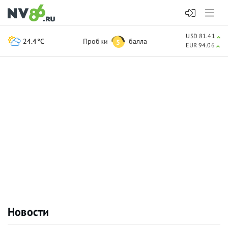
USD 81.41
24.4°C
Пробки
балла
5
EUR 94.06
Новости