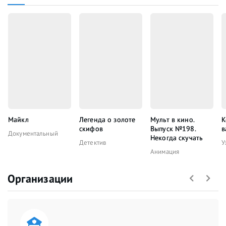
Майкл
Легенда о золоте
Мульт в кино.
К
скифов
Выпуск №198.
в
Документальный
Некогда скучать
Детектив
У
Анимация
Организации