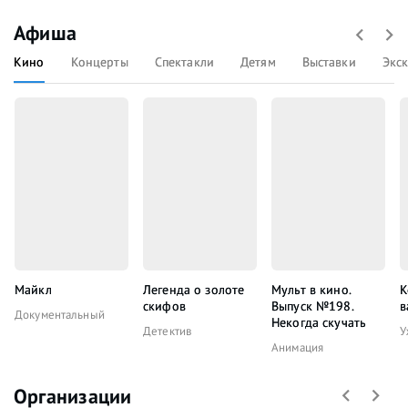
Афиша
Кино
Концерты
Спектакли
Детям
Выставки
Экс
Майкл
Легенда о золоте
Мульт в кино.
К
скифов
Выпуск №198.
в
Документальный
Некогда скучать
Детектив
У
Анимация
Организации