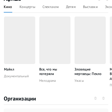
Кино
Концерты
Спектакли
Детям
Выставки
Экс
Майкл
Все, что мы
Зловещие
М
потеряли
мертвецы: Пекло
В
Документальный
д
Мелодрама
Ужасы
П
Организации