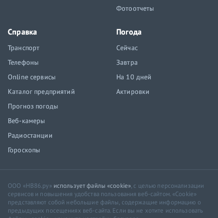
Фотоотчеты
Справка
Погода
Транспорт
Сейчас
Телефоны
Завтра
Online сервисы
На 10 дней
Каталог предприятий
Актировки
Прогноз погоды
Веб-камеры
Радиостанции
Гороскопы
ООО «НВ86.ру»
использует файлы «cookie»
, с целью персонализации
сервисов и повышения удобства пользования веб-сайтом. «Cookie»
представляют собой небольшие файлы, содержащие информацию о
предыдущих посещениях веб-сайта. Если вы не хотите использовать