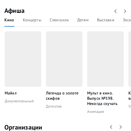
Афиша
Кино
Концерты
Спектакли
Детям
Выставки
Экс
Майкл
Легенда о золоте
Мульт в кино.
К
скифов
Выпуск №198.
в
Документальный
Некогда скучать
Детектив
У
Анимация
Организации