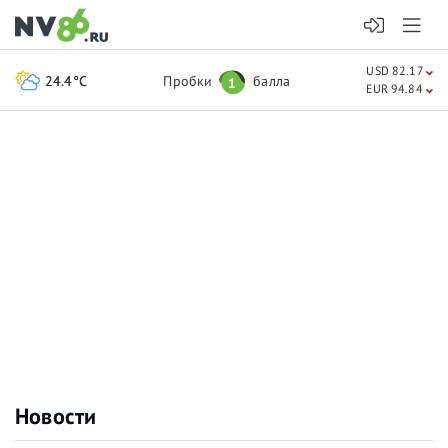
USD 82.17
24.4°C
Пробки
балла
1
EUR 94.84
Новости