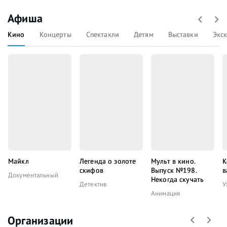
Афиша
Кино
Концерты
Спектакли
Детям
Выставки
Экс
Майкл
Легенда о золоте
Мульт в кино.
К
скифов
Выпуск №198.
в
Документальный
Некогда скучать
Детектив
У
Анимация
Организации