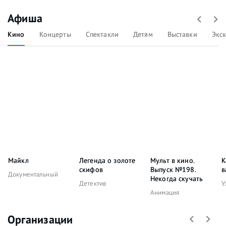
Афиша
Кино
Концерты
Спектакли
Детям
Выставки
Экс
Майкл
Легенда о золоте
Мульт в кино.
К
скифов
Выпуск №198.
в
Документальный
Некогда скучать
Детектив
У
Анимация
Организации