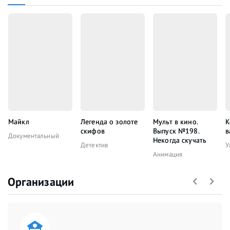
Майкл
Легенда о золоте
Мульт в кино.
К
скифов
Выпуск №198.
в
Документальный
Некогда скучать
Детектив
У
Анимация
Организации