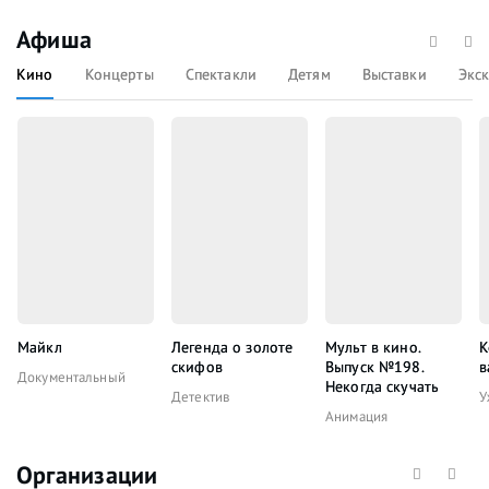
Афиша
Кино
Концерты
Спектакли
Детям
Выставки
Экс
Майкл
Легенда о золоте
Мульт в кино.
К
скифов
Выпуск №198.
в
Документальный
Некогда скучать
Детектив
У
Анимация
Организации