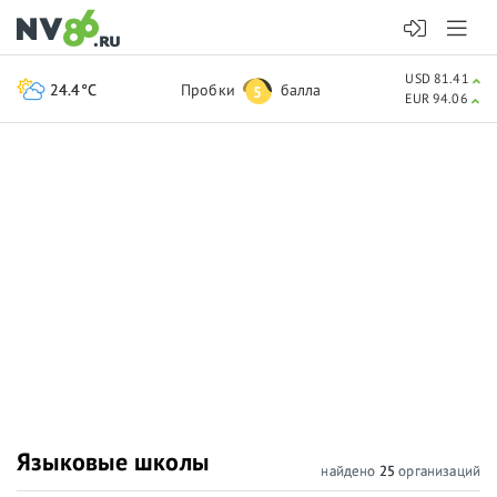
USD 81.41
24.4°C
Пробки
балла
5
EUR 94.06
Языковые школы
найдено
25
организаций