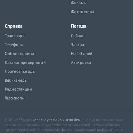
Фильмы
Фотоотчеты
Справка
Погода
Транспорт
Сейчас
Телефоны
Завтра
Online сервисы
На 10 дней
Каталог предприятий
Актировки
Прогноз погоды
Веб-камеры
Радиостанции
Гороскопы
ООО «НВ86.ру»
использует файлы «cookie»
, с целью персонализации
сервисов и повышения удобства пользования веб-сайтом. «Cookie»
представляют собой небольшие файлы, содержащие информацию о