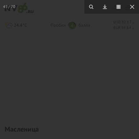
45
/
70
USD 82.17
24.4°C
Пробки
балла
4
EUR 94.84
Масленица