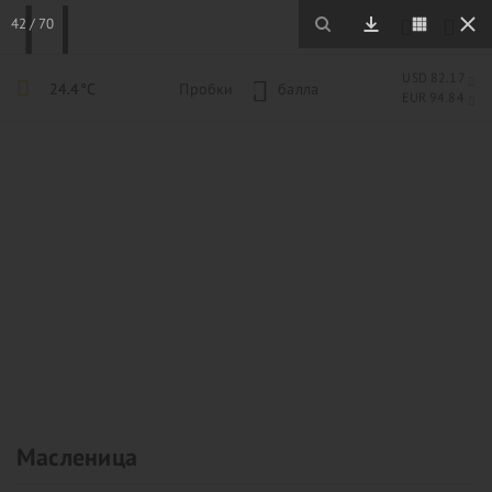
42
/
70
USD 82.17
24.4°C
Пробки
1
балла
EUR 94.84
Масленица