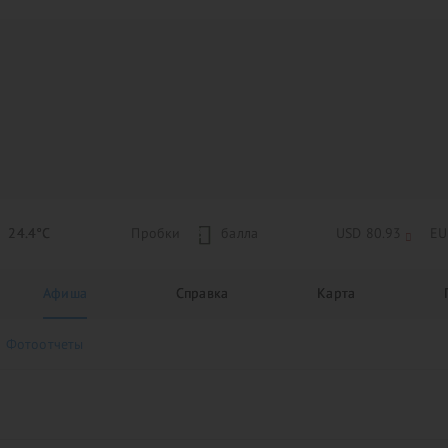
24.4°C
Пробки
3
балла
USD 80.93
EU
Афиша
Справка
Карта
Фотоотчеты