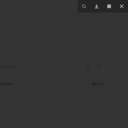
R 93.19
Погода
Войти