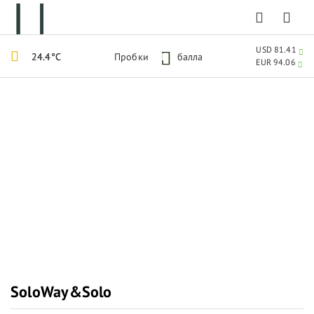
USD 81.41
24.4°C
Пробки
1
балла
EUR 94.06
SoloWay&Solo