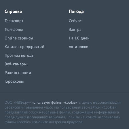
Справка
Погода
Транспорт
Сейчас
Телефоны
Завтра
Online сервисы
На 10 дней
Каталог предприятий
Актировки
Прогноз погоды
Веб-камеры
Радиостанции
Гороскопы
ООО «НВ86.ру»
использует файлы «cookie»
, с целью персонализации
сервисов и повышения удобства пользования веб-сайтом. «Cookie»
представляют собой небольшие файлы, содержащие информацию о
предыдущих посещениях веб-сайта. Если вы не хотите использовать
файлы «cookie», измените настройки браузера.