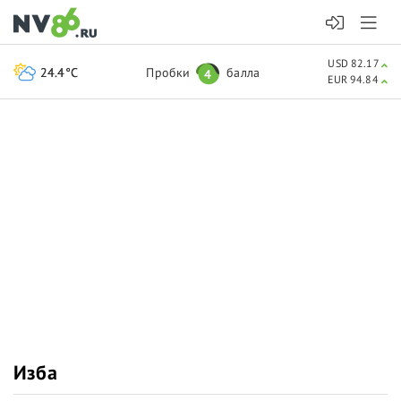
USD 82.17
24.4°C
Пробки
балла
4
EUR 94.84
Изба