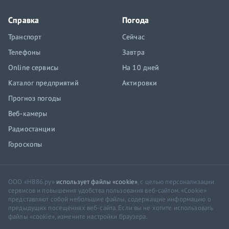
Справка
Погода
Транспорт
Сейчас
Телефоны
Завтра
Online сервисы
На 10 дней
Каталог предприятий
Актировки
Прогноз погоды
Веб-камеры
Радиостанции
Гороскопы
ООО «НВ86.ру»
использует файлы «cookie»
, с целью персонализации
сервисов и повышения удобства пользования веб-сайтом. «Cookie»
представляют собой небольшие файлы, содержащие информацию о
предыдущих посещениях веб-сайта. Если вы не хотите использовать
файлы «cookie», измените настройки браузера.