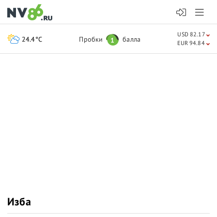
USD 82.17
24.4°C
Пробки
балла
1
EUR 94.84
Изба