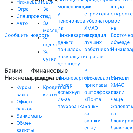
Нижневартовск
мошенниками
дня
когда
Югра
За
у
строителя
откроетс
Спецпроекты
год
пенсионера
губернатор
мост
Авто
За
из
ХМАО
на
месяц
Сообщить новость
Нижневартовска
наградил
Восточн
За
деньги
лучших
объезде
неделю
пришлось
работников
Нижнева
За
возвращать
отрасли
сутки
дропперу
Банки
Финансовые
В
В
Нижневартовска
продукты
Нижневартовске
Нижневартовске
Жители
пожар
приставы
ХМАО
Курсы
Кредитные
вспыхнул
оштрафовали
стали
валют
карты
из-за
«Почта
чаще
Офисы
пауэрбанка
Банк»
жаловат
банков
за
на
Банкоматы
звонки
блокиро
Обмен
сыну
банковск
валюты