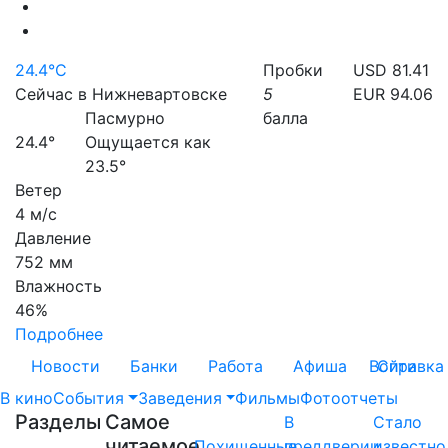
24.4°C
Пробки
USD 81.41
Сейчас в Нижневартовске
5
EUR 94.06
Пасмурно
балла
24.4°
Ощущается как
23.5°
Ветер
4 м/с
Давление
752 мм
Влажность
46%
Подробнее
Новости
Банки
Работа
Афиша
Войти
Справка
В кино
События
Заведения
Фильмы
Фотоотчеты
Разделы
Самое
В
Стало
читаемое
Похищенные
преддверии
известно