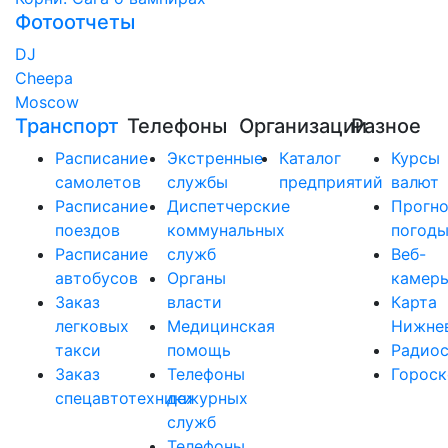
Фотоотчеты
DJ
Cheepa
Moscow
Транспорт
Телефоны
Организации
Разное
Расписание
Экстренные
Каталог
Курсы
самолетов
службы
предприятий
валют
Расписание
Диспетчерские
Прогно
поездов
коммунальных
погод
Расписание
служб
Веб-
автобусов
Органы
камер
Заказ
власти
Карта
легковых
Медицинская
Нижне
такси
помощь
Радио
Заказ
Телефоны
Горос
спецавтотехники
дежурных
служб
Телефоны