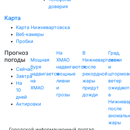
доверия
Карта
Карта Нижневартовска
Веб-камеры
Пробки
Прогноз
На
В
Град,
погоды
Мощная
ХМАО
Нижневартовск
ливни
буря
надвигаются
после
и
Сейчас
надвигается
мощные
рекордной
штормов
Завтра
на
ливни
жары
ветер
На
ХМАО
и
придут
ожидают
10
грозы
дожди
в
дней
Нижнева
Актировки
после
аномаль
жары
Городской информационный портал