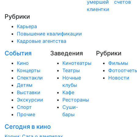
умершей
счетов
клиентки
Рубрики
Карьера
Повышение квалификации
Кадровые агентства
События
Заведения
Рубрики
Кино
Кинотеатры
Фильмы
Концерты
Театры
Фотоотчет
Спектакли
Ночные
Новости
Детям
клубы
Выставки
Кафе
Экскурсии
Рестораны
Спорт
Суши-
Прочие
бары
Сегодня в кино
Корни: Сага о вампирах