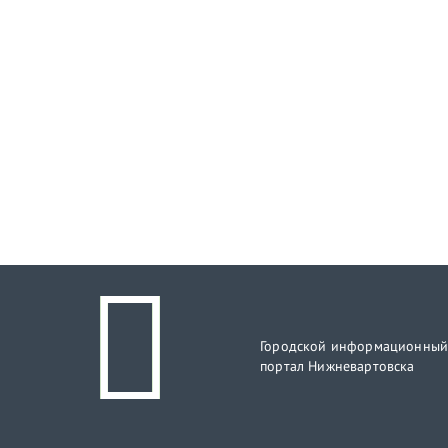
Городской информационны
портал Нижневартовска