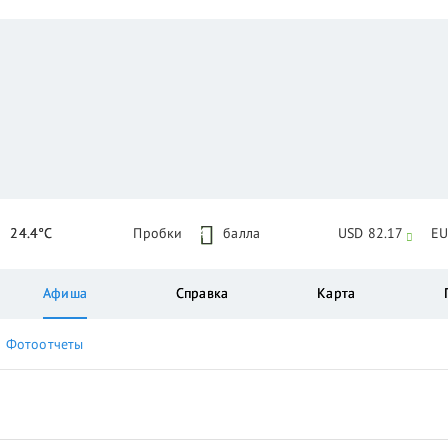
24.4°C
Пробки
4
балла
USD 82.17
EU
Афиша
Справка
Карта
Фотоотчеты