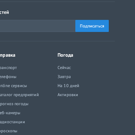
стей
Подписаться
правка
Погода
ранспорт
Сейчас
елефоны
Завтра
nline сервисы
На 10 дней
аталог предприятий
Актировки
рогноз погоды
еб-камеры
адиостанции
ороскопы