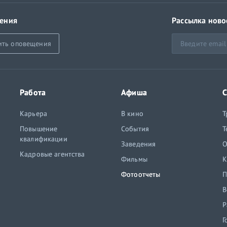
ения
Рассылка ново
ить оповещения
Работа
Афиша
С
Карьера
В кино
Т
Повышение
События
Т
квалификации
Заведения
O
Кадровые агентства
Фильмы
К
Фотоотчеты
П
В
Р
Г