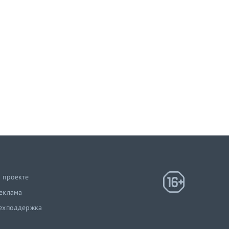
 проекте
еклама
ехподдержка