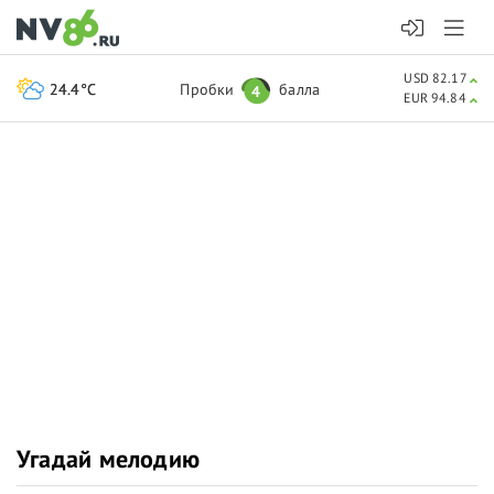
USD 82.17
24.4°C
Пробки
балла
4
EUR 94.84
Угадай мелодию