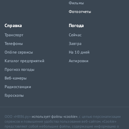
Фильмы
Фотоотчеты
Справка
Погода
Транспорт
Сейчас
Телефоны
Завтра
Online сервисы
На 10 дней
Каталог предприятий
Актировки
Прогноз погоды
Веб-камеры
Радиостанции
Гороскопы
ООО «НВ86.ру»
использует файлы «cookie»
, с целью персонализации
сервисов и повышения удобства пользования веб-сайтом. «Cookie»
представляют собой небольшие файлы, содержащие информацию о