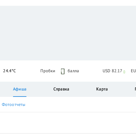
24.4°C
Пробки
4
балла
USD 82.17
EU
Афиша
Справка
Карта
Фотоотчеты