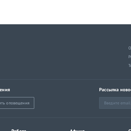
й
О
Р
Т
ения
Рассылка ново
ить оповещения