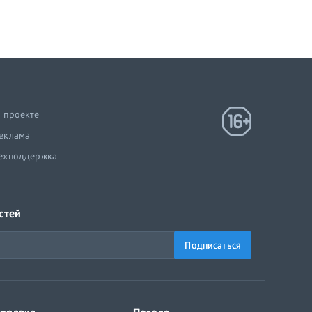
 проекте
еклама
ехподдержка
стей
Подписаться